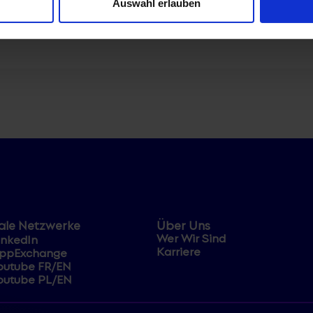
Auswahl erlauben
ale Netzwerke
Über Uns
Wer Wir Sind
inkedIn
Karriere
ppExchange
outube FR/EN
outube PL/EN