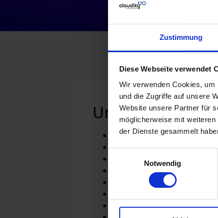
Zustimmung
Diese Webseite verwendet 
Wir verwenden Cookies, um I
und die Zugriffe auf unsere 
Unsere Industri
Website unsere Partner für 
möglicherweise mit weiteren
der Dienste gesammelt habe
Konsumgüter & Einzelhandel
Bildung
Einwilligungsauswahl
Energie & Versorgung
Notwendig
Finanzdienstleistungen
Gesundheitswesen
Fertigung
Professionelle Dienstleistun
Technologie