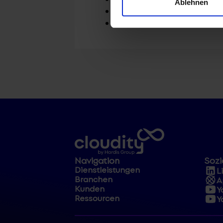
Ablehnen
Transport
Sonstige
Navigation
Sozi
Dienstleistungen
L
Branchen
A
Kunden
Y
Ressourcen
Y