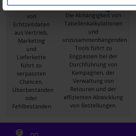
verbessern
Arbeitsabläufe
beschleunigen
Das Fehlen
Die Abhängigkeit von
von
Tabellenkalkulationen
Echtzeitdaten
und
aus Vertrieb,
unzusammenhängenden
Marketing
Tools führt zu
und
Engpässen bei der
Lieferkette
Durchführung von
führt zu
Kampagnen, der
verpassten
Verwaltung von
Chancen,
Retouren und der
Überbeständen
effizienten Abwicklung
oder
von Bestellungen.
Fehlbeständen.