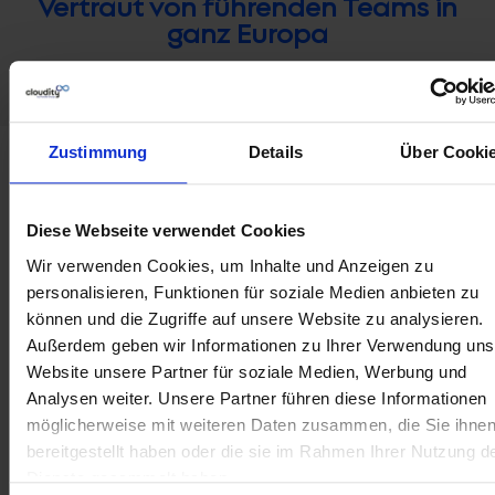
Vertraut von führenden Teams in
ganz Europa
Zustimmung
Details
Über Cooki
Herausforderungen,
die
wir
für Sie lösen
Diese Webseite verwendet Cookies
Wir verwenden Cookies, um Inhalte und Anzeigen zu
Personalisierte
Ein nahtloses
personalisieren, Funktionen für soziale Medien anbieten zu
Angebote
und
können und die Zugriffe auf unsere Website zu analysieren.
liefern, die
konsistentes
Außerdem geben wir Informationen zu Ihrer Verwendung uns
die
Omnichannel-
Website unsere Partner für soziale Medien, Werbung und
Konversion
Erlebnis
Analysen weiter.
Unsere Partner führen diese Informationen
fördern
schaffen
möglicherweise mit weiteren Daten zusammen, die Sie ihne
Ohne eine
Kunden erwarten
bereitgestellt haben oder die sie im Rahmen Ihrer Nutzung d
Dienste gesammelt haben.
einheitliche Sicht
heute ein nahtloses