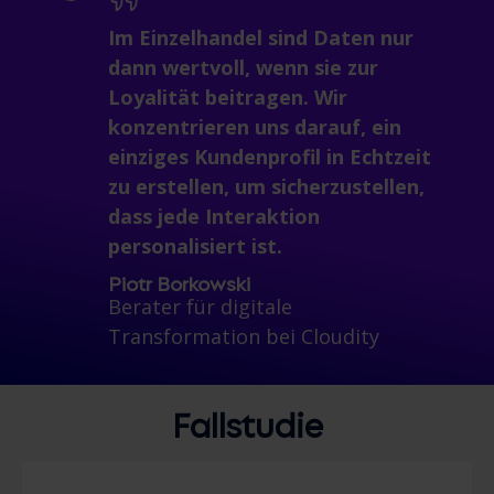
Im Einzelhandel sind Daten nur
dann wertvoll, wenn sie zur
Loyalität beitragen. Wir
konzentrieren uns darauf, ein
einziges Kundenprofil in Echtzeit
zu erstellen, um sicherzustellen,
dass jede Interaktion
personalisiert ist.
Piotr Borkowski
Berater für digitale
Transformation bei Cloudity
Fallstudie