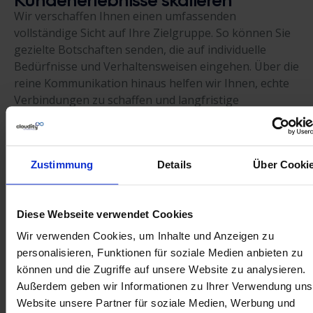
Wir verschaffen Ihnen einen umfassenden
vollständige Sicht auf Ihre Zielgruppe. So können Sie
gezielte Botschaften senden, die auf individuelle
Bedürfnisse und Verhaltensweisen eingehen. Über die
reine Kommunikation hinaus helfen wir Ihnen, echte
Verbindungen zu schaffen und langfristige
Markentreue aufzubauen.
Aus Rohdaten konkrete Marketing-
Zustimmung
Details
Über Cooki
Erkenntnisse gewinnen
Wir helfen Ihnen, unterschiedliche Datenquellen
miteinander zu verknüpfen, um eine einheitliche Sicht
Diese Webseite verwendet Cookies
auf Ihre Customer Journey zu erhalten. So gewinnen
Wir verwenden Cookies, um Inhalte und Anzeigen zu
Sie die Echtzeit-Erkenntnisse, um fundierte
personalisieren, Funktionen für soziale Medien anbieten zu
Entscheidungen zu treffen und können schnell auf
können und die Zugriffe auf unsere Website zu analysieren.
Markttrends reagieren und Ihre Strategie für
Außerdem geben wir Informationen zu Ihrer Verwendung uns
maximale Relevanz verfeinern.
Website unsere Partner für soziale Medien, Werbung und