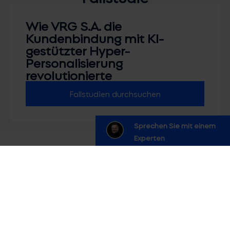
Wie VRG S.A. die
Kundenbindung mit KI-
gestützter Hyper-
Personalisierung
revolutionierte
Fallstudien durchsuchen
Sprechen Sie mit einem
Experten
Marketing-FAQs
Wie unterscheidet sich die
Hyperpersonalisierung von der normalen
Marketingautomatisierung?