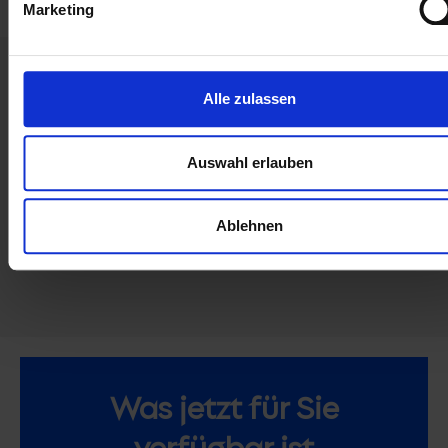
Marketing
Alle zulassen
Wichtige
Zahlen
2,500+
1,200+
1270
350+
Auswahl erlauben
Projekte
Kunden
Zertifizierungen
Mitarbeite
Ablehnen
Salesforce Partner Ranking ansehen
Was jetzt für Sie
verfügbar ist