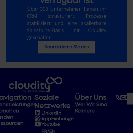
Über 350 Unternehmen haben ihr
CRM strukturiert, Prozesse
stabilisiert und eine skalierbare
Salesforce-Basis mit Cloudity
geschaffen.
Kontaktieren Sie uns
avigation
Soziale
Über Uns
Netzwerke
enstleistungen
Wer Wir Sind
ranchen
Karriere
LinkedIn
unden
AppExchange
ssourcen
Youtube
FR/EN