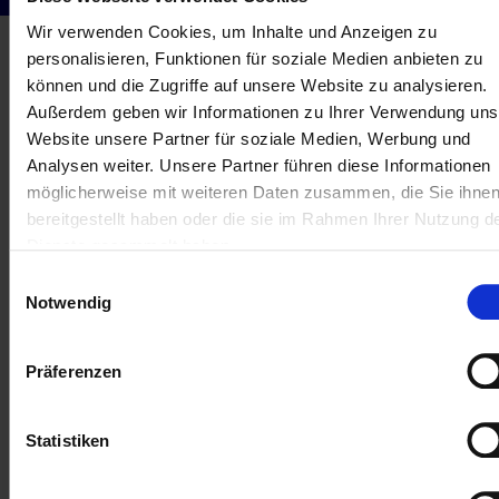
Wir verwenden Cookies, um Inhalte und Anzeigen zu
personalisieren, Funktionen für soziale Medien anbieten zu
Finden Sie Ihre
können und die Zugriffe auf unsere Website zu analysieren.
Erfolgsgeschichte
Außerdem geben wir Informationen zu Ihrer Verwendung uns
Website unsere Partner für soziale Medien, Werbung und
Service :
Alle
▼
Analysen weiter.
Unsere Partner führen diese Informationen
möglicherweise mit weiteren Daten zusammen, die Sie ihne
Branche :
Bildung
bereitgestellt haben oder die sie im Rahmen Ihrer Nutzung d
▼
Dienste gesammelt haben.
Einwilligungsauswahl
Notwendig
Präferenzen
Gereso
Fafiec
Statistiken
Erfahren Sie mehr
Erfahren Sie mehr