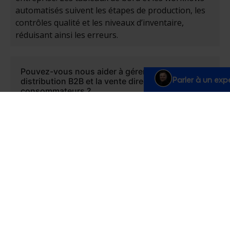
automatisés suivent les étapes de production, les
contrôles qualité et les niveaux d’inventaire,
réduisant ainsi les erreurs.
Pouvez-vous nous aider à gérer à la fois la
Parler à un exp
distribution B2B et la vente directe aux
consommateurs ?
Comment garantissez-vous la conformité
réglementaire de nos activités ?
Salesforce peut-il s'intégrer à nos systèmes
ERP, logistiques ou e-commerce ?