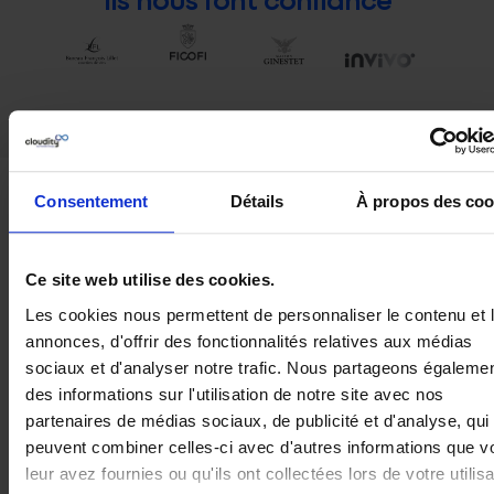
Nous pouvons vous aider à
Consentement
Détails
À propos des coo
Rationaliser
Centraliser les
Ce site web utilise des cookies.
la
données pour
production
des prévisions
Les cookies nous permettent de personnaliser le contenu et 
et la
et une
annonces, d'offrir des fonctionnalités relatives aux médias
distribution
planification
sociaux et d'analyser notre trafic. Nous partageons égaleme
en éliminant
fiables
des informations sur l'utilisation de notre site avec nos
les goulots
partenaires de médias sociaux, de publicité et d'analyse, qui
L
es données
d'étranglement
peuvent combiner celles-ci avec d'autres informations que v
relatives aux
liés aux
leur avez fournies ou qu'ils ont collectées lors de votre utilisa
vente
s, aux stocks