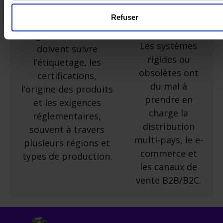
réglementaire
outils agiles
et
Refuser
Les entreprises
scalables
agroalimentaires
L
es systèmes
doivent suivre
rigide
s ou
l’étiquetage, les
obsolètes ont
certifications,
du mal à
l’origine des produits
prendre en
et les exigences
charge la
réglementaires,
distribution
souvent à travers
multi-pays, le e-
plusieurs régions et
commerce et
types de production.
les canaux de
vente B2B/B2C.