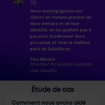
Nous accompagnons nos
clients en restant proches de
leurs métiers et de leur
identité, en les guidant pas à
pas pour moderniser leurs
processus et tirer le meilleur
parti de Salesforce.
Paul Bénard
Directeur BU Grands Comptes
chez
Cloudity
Étude de cas
Comment nous avons aidé