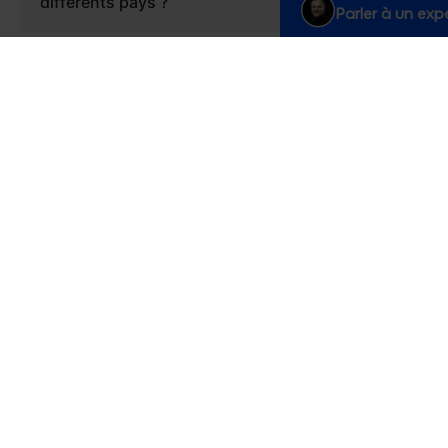
différents pays ?
Parler à un exp
Que se passe-t-il si nos équipes dans
différents pays parlent des langues
différentes ?
Comment gérez-vous la complexité des
projets mondiaux ?
Comment assurez-vous que nos équipes
adoptent le nouveau système mis en place
?