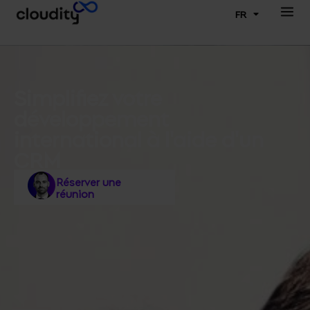
FR
Simplifiez votre
développement
international à l'aide d'un
CRM
Réserver une
réunion