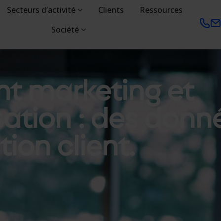
Secteurs d’activité
Clients
Ressources
Société
t marketing et
ation : des donn
tion client.