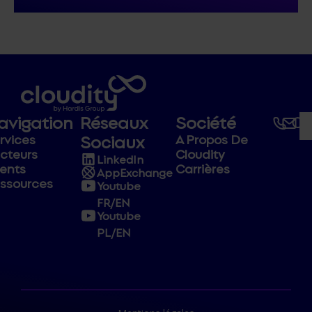
avigation
Réseaux
Société
Sociaux
rvices
A Propos De
cteurs
Cloudity
LinkedIn
ients
Carrières
AppExchange
ssources
Youtube
FR/EN
Youtube
PL/EN