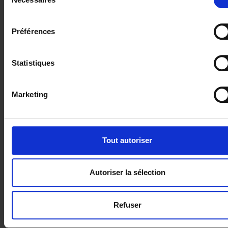
du
relation client grâce à l’IA ?
consentement
Préférences
Statistiques
Marketing
Tout autoriser
Guides
Autoriser la sélection
Les secrets d’un projet CRM
réussi – Livre blanc
Refuser