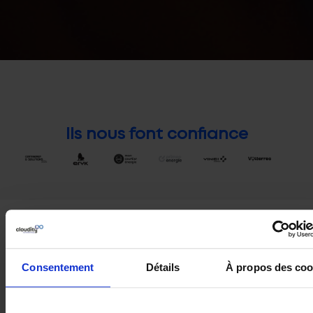
Ils nous font confiance
Nous pouvons vous aider à
Consentement
Détails
À propos des coo
Rationaliser
Centraliser