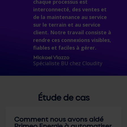
chaque processus est
interconnecté
,
des ventes et
de la maintenance au service
sur le terrain et au service
client. Notre travail consiste à
rendre ces connexions visibles,
fiables et faciles à gérer.
Mickael Viazzo
Spécialiste BU chez
Cloudity
Étude de cas
Comment nous avons aidé
Primeo Energie à automatiser