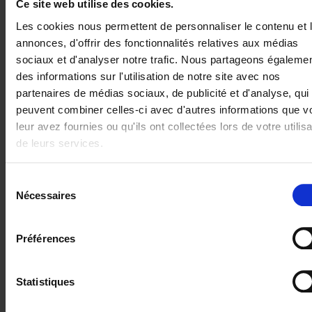
Ce site web utilise des cookies.
vos opérations
vos données
Les cookies nous permettent de personnaliser le contenu et 
en
pour
annonces, d'offrir des fonctionnalités relatives aux médias
centralisant et
optimiser la
sociaux et d'analyser notre trafic. Nous partageons égaleme
en
gestion des
des informations sur l'utilisation de notre site avec nos
automatisant
actifs et la
partenaires de médias sociaux, de publicité et d'analyse, qui
les processus
planification
peuvent combiner celles-ci avec d'autres informations que v
de la
De la soumission
leur avez fournies ou qu'ils ont collectées lors de votre utilisa
demande
de devis et de la
de leurs services.
Les données
contractualisation
clients, d’actifs et
à la planification
Sélection
de consommation
sur le terrain, trop
Nécessaires
du
vivent en silos.
de tâches
consentement
Sans
une source
dépendent encore
Préférences
unique
de vérité,
des systèmes
vous ne
pouvez
existants. Cela
pas
anticiper
les
Statistiques
ralentit les temps
pannes,
de réponse et