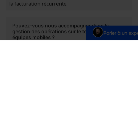
la facturation récurrente.
Pouvez-vous nous accompagner dans la
gestion des opérations sur le terrain et des
Parler à un exp
équipes mobiles ?
Comment vous assurez-vous que les mises
à jour de Salesforce ne perturbent pas nos
opérations ?
Pouvez-vous intégrer Salesforce à notre
ERP ou à notre système de facturation ?