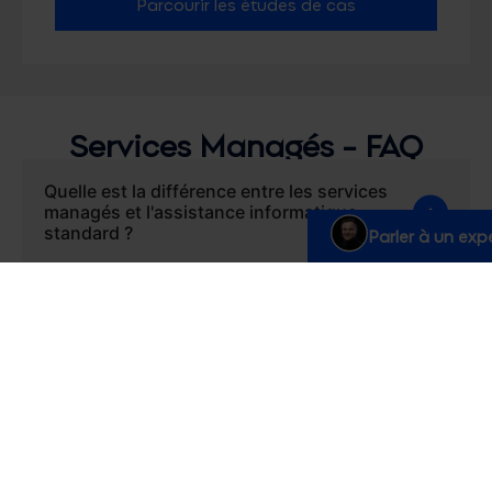
Parcourir les études de cas
Services Managés - FAQ
Quelle est la différence entre les services
managés et l'assistance informatique
standard ?
Parler à un exp
L’assistance informatique standard réagit souvent
aux problèmes lorsqu’ils surviennent. Nos services
managés sont proactifs. Nous agissons comme une
extension de votre équipe, en surveillant
constamment votre plateforme, en optimisant les
processus et en identifiant les opportunités
d’amélioration avant qu’elles ne deviennent des
problèmes.