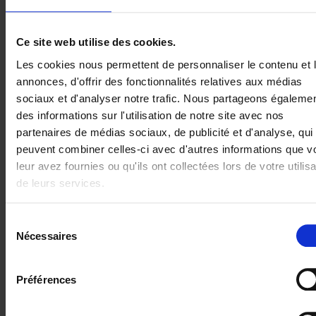
Notre équipe de spécialistes chevronnés agit comme
une extension transparente de la vôtre, en vous
Ce site web utilise des cookies.
apportant le soutien flexible dont vous avez besoin
Les cookies nous permettent de personnaliser le contenu et 
pour faire face à l’évolution de votre charge de travail.
annonces, d'offrir des fonctionnalités relatives aux médias
Que vous vous attaquiez à un projet d’envergure ou
sociaux et d'analyser notre trafic. Nous partageons égaleme
que vous gériez des opérations quotidiennes, nous
des informations sur l'utilisation de notre site avec nos
vous apportons la capacité et l’expertise
partenaires de médias sociaux, de publicité et d'analyse, qui
supplémentaires nécessaires pour que votre équipe
peuvent combiner celles-ci avec d'autres informations que v
ne se sente jamais débordée.
leur avez fournies ou qu'ils ont collectées lors de votre utilisa
de leurs services.
Assurez une évolution continue de
la plateforme à l'aide d'une feuille
de route durable
Sélection
Nécessaires
du
Nous allons au-delà des correctifs réactifs pour
consentement
identifier de manière proactive les opportunités
d’optimisation du système. En restant à l’affût des
Préférences
nouvelles fonctionnalités et en recommandant des
améliorations de processus, nous nous assurons que