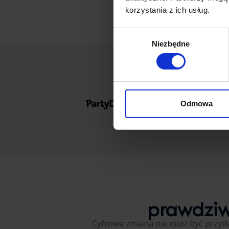
korzystania z ich usług.
Wybór
Niezbędne
zgody
Odmowa
prawdziw
Cyfrowa zmiana nie musi być przytła