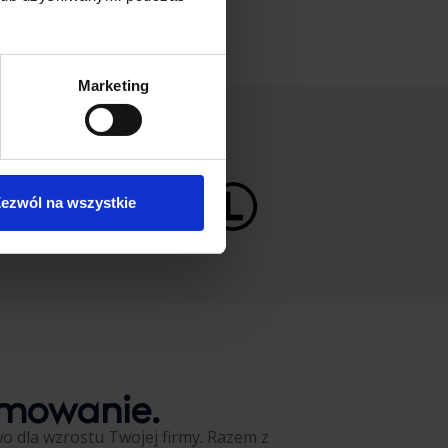
strategicznej decyzji.
Marketing
ezwól na wszystkie
amowanie.
wo dla wzrostu Twojej firmy. Razem z