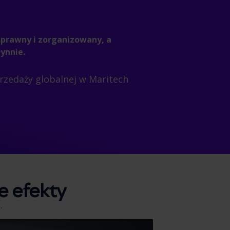
 sprawny i zorganizowany, a
ynnie.
rzedaży globalnej w Maritech
 efekty
.