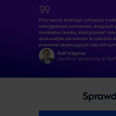
Przy naszej strategii cyfryzacji trud
wiarygodnych partnerów, mających p
niezbędne zasoby, elastyczność i wie
doskonałym partnerem w zakresie d
procesów obejmujących całą infrastru
Ralf Krippner
Dyrektor generalny w Ho
Sprawd