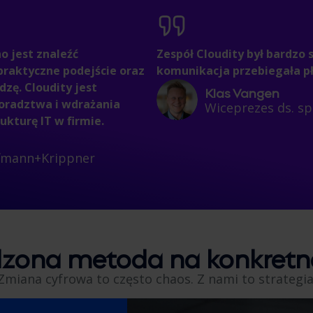
no jest znaleźć
Zespół Cloudity był bardzo
raktyczne podejście oraz
komunikacja przebiegała pł
dzę. Cloudity jest
Klas Vangen
oradztwa i wdrażania
Wiceprezes ds. sp
kturę IT w firmie.
ffmann+Krippner
zona metoda na konkretne
Zmiana cyfrowa to często chaos. Z nami to strategia