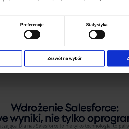
każdej 
Preferencje
Statystyka
Zaufały nam Zespoły:
Zezwól na wybór
Z
Wdrożenie Salesforce:
e wyniki, nie tylko oprogr
czająca. Dla nas Salesforce to nie tylko technologia, to pali