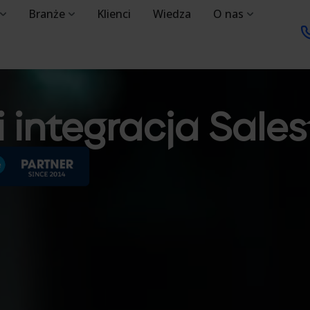
Branże
Klienci
Wiedza
O nas
 integracja Sales