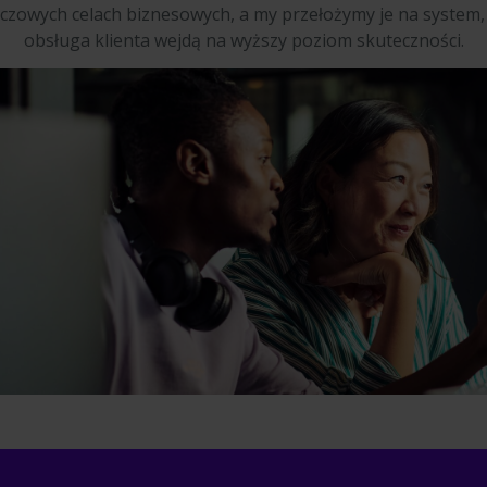
czowych celach biznesowych, a my przełożymy je na system, 
obsługa klienta wejdą na wyższy poziom skuteczności.