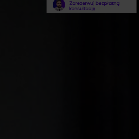
Zarezerwuj bezpłatną
konsultację