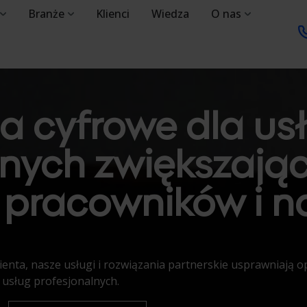
Branże
Klienci
Wiedza
O nas
a cyfrowe dla us
lnych zwiększają
 pracowników i 
ienta, nasze usługi i rozwiązania partnerskie usprawniają o
 usług profesjonalnych.