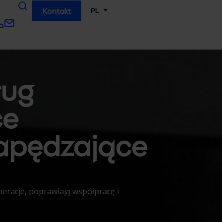
PL
Kontakt
ług
ce
napędzające
peracje, poprawiają współpracę i