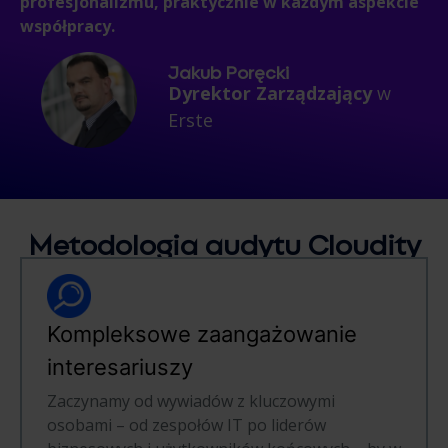
profesjonalizmu, praktycznie w każdym aspekcie
współpracy.
Jakub Poręcki
Dyrektor Zarządzający
w
Erste
Metodologia
audytu
Cloudity
Kompleksowe zaangażowanie
interesariuszy
Zaczynamy od wywiadów z kluczowymi
osobami – od zespołów IT po liderów