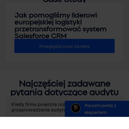
Jak pomogliśmy liderowi
europejskiej logistyki
przetransformować system
Salesforce CRM
Przeglądaj case studies
Najczęściej zadawane
pytania dotyczące audytu
Kiedy firma powinna rozważyć
Porozmawiaj z
przeprowadzenie audytu?
ekspertem