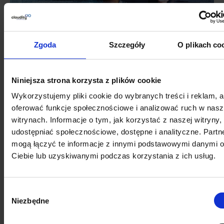
Zarządzanie złożonością systemu
w miarę wzrostu biznesu
Systemy z czasem stają się coraz bardziej
Zgoda
Szczegóły
O plikach co
skomplikowane. Pomagamy Ci odzyskać nad nimi
kontrolę, porządkując niestandardowe rozwiązania i
usuwając tzw. dług techniczny
.
Eliminujemy bariery
Niniejsza strona korzysta z plików cookie
wydajnościowe i upraszczamy strukturę systemu
,
Wykorzystujemy pliki cookie do wybranych treści i reklam, 
abyś mógł podejmować kluczowe decyzje z pełnym
oferować funkcje społecznościowe i analizować ruch w nas
przekonaniem
.
witrynach. Informacje o tym, jak korzystać z naszej witryny,
udostępniać społecznościowe, dostępne i analityczne. Partn
Solidny fundament pod
mogą łączyć te informacje z innymi podstawowymi danymi 
bezpieczną ekspansję
Ciebie lub uzyskiwanymi podczas korzystania z ich usług.
Niezależnie od tego, czy planujesz międzynarodowy
rollout, czy wdrażasz nowe moduły Salesforce,
zapewniamy dokładny audyt dojrzałości Twojego
Wybór
systemu. Pomagamy Ci przygotować stabilne
Niezbędne
zgody
podstawy do rozwoju, zapewniając wszystko, co
niezbędne do wydajnego i bezpiecznego skalowania