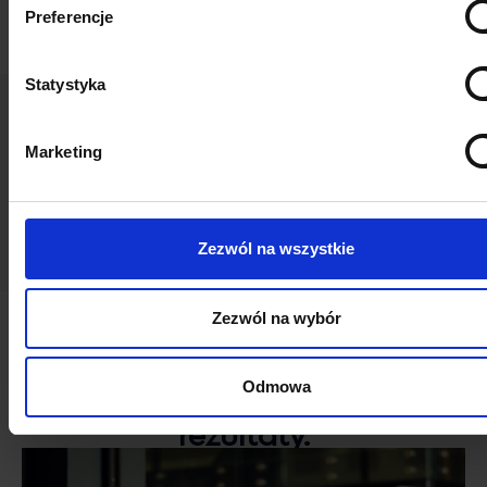
Preferencje
Twojego biznesu.
Statystyka
Marketing
Zaufały nam Zespoły:
Zezwól na wszystkie
Zezwól na wybór
Dlaczego Cloudity?
Audyt,
Odmowa
który generuje wymierne
rezultaty.