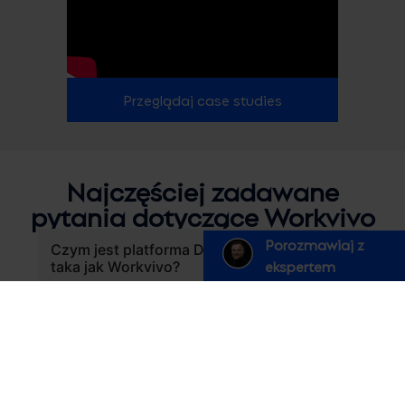
Przeglądaj case studies
Najczęściej zadawane
pytania dotyczące Workvivo
Porozmawiaj z
Czym jest platforma Digital Workplace,
ekspertem
taka jak Workvivo?
Ile kosztuje wdrożenie?
Jakie wsparcie zapewnia Cloudity