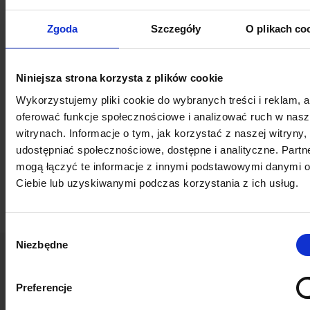
Niezależnie od tego, czy Twoi pracownicy są w biurze,
Zgoda
Szczegóły
O plikach co
czy w terenie, Workvivo staje się wspólną
przestrzenią, która niweluje bariery informacyjne.
Niniejsza strona korzysta z plików cookie
Wykorzystanie danych do stałej
poprawy doświadczeń
Wykorzystujemy pliki cookie do wybranych treści i reklam, 
pracowników
oferować funkcje społecznościowe i analizować ruch w nas
witrynach. Informacje o tym, jak korzystać z naszej witryny,
Dzięki zaawansowanej analityce dowiesz się, jakie
udostępniać społecznościowe, dostępne i analityczne. Partn
treści angażują Twój zespół, co pozwoli na ciągłe
mogą łączyć te informacje z innymi podstawowymi danymi 
doskonalenie strategii komunikacji wewnętrznej.
Ciebie lub uzyskiwanymi podczas korzystania z ich usług.
Wybór
Niezbędne
zgody
Preferencje
Zaufali nam