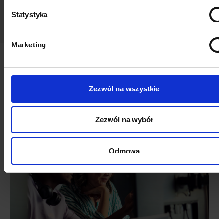
Statystyka
Marketing
Dlaczego
Cloudity? Jesteśmy
Zezwól na wszystkie
najlepszym partnerem
Workvivo w Europie!
Zezwól na wybór
Odmowa