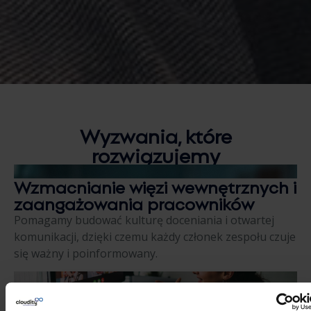
Wyzwania, które
rozwiązujemy
Wzmacnianie więzi wewnętrznych i
zaangażowania pracowników
Pomagamy budować kulturę doceniania i otwartej
komunikacji, dzięki czemu każdy członek zespołu czuje
się ważny i poinformowany.
Zapewnienie spójnej i inkluzywnej
komunikacji w całej firmie