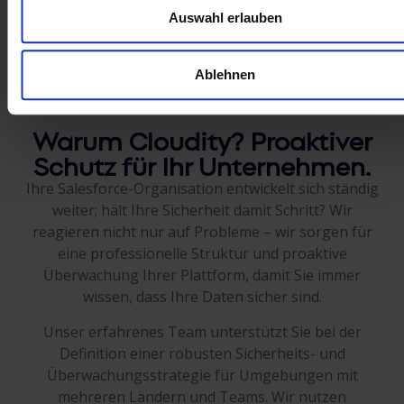
Auswahl erlauben
Ablehnen
Warum
Cloudity?
Proaktiver
Schutz für Ihr Unternehmen.
Ihre Salesforce-Organisation entwickelt sich ständig
weiter; hält Ihre Sicherheit damit Schritt? Wir
reagieren nicht nur auf Probleme – wir sorgen für
eine professionelle Struktur und proaktive
Überwachung Ihrer Plattform, damit Sie immer
wissen, dass Ihre Daten sicher sind.
Unser erfahrenes Team unterstützt Sie bei der
Definition einer robusten Sicherheits- und
Überwachungsstrategie für Umgebungen mit
mehreren Ländern und Teams. Wir nutzen