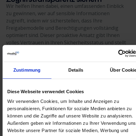
Wir helfen Ihnen dabei, einen umfassenden Einblick
zu gewinnen, wer auf sensible Informationen
zugreift, indem wir sicherstellen, dass Ihre
Freigabemodelle und Berechtigungen vollständig
optimiert sind. Dieser proaktive Ansatz gibt Ihnen
volles Vertrauen in Ihren Sicherheitsstatus und stellt
sicher, dass Ihre wertvollsten Daten geschützt und
nur für die richtigen Personen zugänglich sind.
Zustimmung
Details
Über Cooki
Erhaltung der langfristigen
Systemintegrität und -leistung
Wir helfen Ihnen, der „Metadatenabweichung“ und
Diese Webseite verwendet Cookies
unüberwachten Änderungen, die zu
Wir verwenden Cookies, um Inhalte und Anzeigen zu
Leistungsengpässen führen können, einen Schritt
personalisieren, Funktionen für soziale Medien anbieten zu
voraus zu sein. Indem wir veraltete Komponenten und
können und die Zugriffe auf unsere Website zu analysieren.
potenzielle Systemausfälle frühzeitig erkennen,
Außerdem geben wir Informationen zu Ihrer Verwendung uns
stellen wir sicher, dass Ihre Salesforce-Umgebung
Website unsere Partner für soziale Medien, Werbung und
schnell, stabil und zuverlässig bleibt.