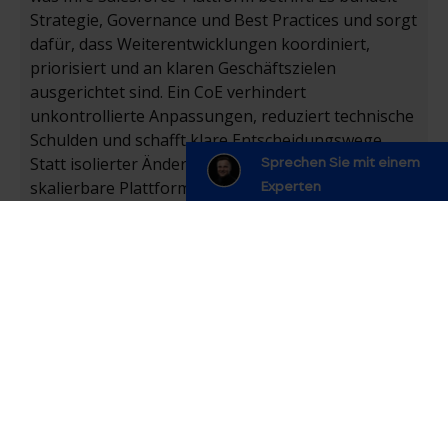
Strategie, Governance und Best Practices und sorgt
dafür, dass Weiterentwicklungen koordiniert,
priorisiert und an klaren Geschäftszielen
ausgerichtet sind.
Ein CoE verhindert
unkontrollierte Anpassungen, reduziert technische
Schulden und schafft klare Entscheidungswege.
Sprechen Sie mit einem
Statt isolierter Änderungen entsteht eine
Experten
skalierbare Plattform, die nachhaltig wächst und
dauerhaft Mehrwert liefert. Salesforce wird so nicht
nur betrieben, sondern gezielt gesteuert.
Wie passt Cloudity das CoE-Modell an
unsere Unternehmensgröße und Branche
an?
Welche messbaren Geschäftsergebnisse
können wir von der Einrichtung eines CoE