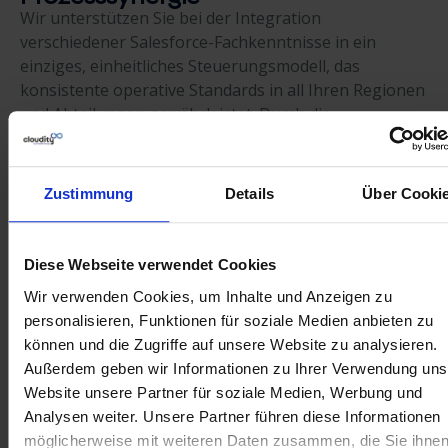
Wir unterstützen Sie bei der Integration
verschiedener Salesforce-Fachkenntnisse in ein
einziges, einheitliches Steuerungsmodell, das
konsistente operative Standards in all Ihren Regionen
und Abteilungen gewährleistet. Durch die
Zentralisierung von Wissen und die Angleichung von
Arbeitsabläufen beseitigen wir Doppelarbeit und
stellen sicher, dass Ihr gesamtes Unternehmen mit
Zustimmung
Details
Über Cooki
maximaler Synergie und einem gemeinsamen Ziel
arbeitet.
Diese Webseite verwendet Cookies
Aufbau skalierbarer Kompetenzen
Wir verwenden Cookies, um Inhalte und Anzeigen zu
und Teamausrichtung
personalisieren, Funktionen für soziale Medien anbieten zu
Wir arbeiten mit Ihnen zusammen, um Ihre internen
können und die Zugriffe auf unsere Website zu analysieren.
Teamstrukturen und Kompetenzniveaus mit der
Außerdem geben wir Informationen zu Ihrer Verwendung uns
zunehmenden Komplexität Ihres Salesforce-
Website unsere Partner für soziale Medien, Werbung und
Ökosystems in Einklang zu bringen. So stellen wir
Analysen weiter.
Unsere Partner führen diese Informationen
sicher, dass Ihr Unternehmen über das richtige
möglicherweise mit weiteren Daten zusammen, die Sie ihne