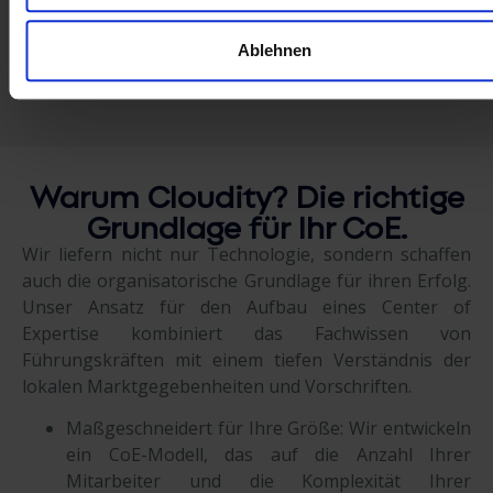
Vertraut von Teams bei
Ablehnen
Warum Cloudity? Die richtige
Grundlage für Ihr CoE.
Wir liefern nicht nur Technologie, sondern schaffen
auch die organisatorische Grundlage für ihren Erfolg.
Unser Ansatz für den Aufbau eines Center of
Expertise kombiniert das Fachwissen von
Führungskräften mit einem tiefen Verständnis der
lokalen Marktgegebenheiten und Vorschriften.
Maßgeschneidert für Ihre Größe: Wir entwickeln
ein CoE-Modell, das auf die Anzahl Ihrer
Mitarbeiter und die Komplexität Ihrer