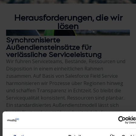
Herausforderungen, die wir
lösen
Synchronisierte
Außendiensteinsätze für
verlässliche Serviceleistung
Wir führen Serviceteams, Bestände, Ressourcen und
Disposition in einem einheitlichen Rahmen
zusammen. Auf Basis von Salesforce Field Service
harmonisieren wir Prozesse über Regionen hinweg
und schaffen Transparenz in Echtzeit. So bleibt die
Servicequalität konsistent. Ressourcen sind planbar.
Ein standardisiertes Außendienstmodell lässt sich
kontrolliert und grenzüberschreitend skalieren.
Ausrichtung der operativen