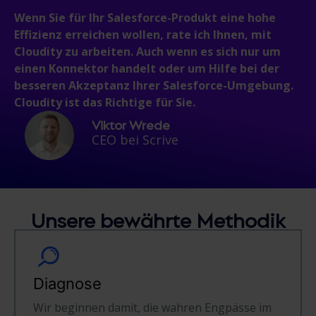
Wenn Sie für Ihr Salesforce-Produkt eine hohe
Effizienz erreichen wollen, rate ich Ihnen, mit
Cloudity zu arbeiten. Auch wenn es sich nur um
einen Konnektor handelt oder um Hilfe bei der
besseren Akzeptanz Ihrer Salesforce-Umgebung.
Cloudity ist das Richtige für Sie.
Viktor Wrede
CEO bei Scrive
Unsere
bewährte
Methodik
Diagnose
Wir beginnen damit, die wahren Engpässe im