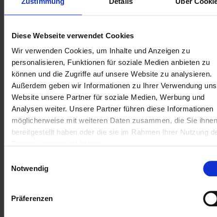
Leistung an klaren
Zustimmung
Details
Über Cooki
Rentabilitätszielen
Wir unterstützen Sie dabei, den Service von einer
Diese Webseite verwendet Cookies
reinen Kostenstelle zu einem steuerbaren
Werttreiber zu entwickeln. Mithilfe von Außendienst-
Wir verwenden Cookies, um Inhalte und Anzeigen zu
und CRM-Analysen auf Basis von Salesforce Field
personalisieren, Funktionen für soziale Medien anbieten zu
Service schaffen wir Transparenz über Auslastung,
können und die Zugriffe auf unsere Website zu analysieren.
Kosten und Ergebnisbeiträge. So wird der Übergang
Außerdem geben wir Informationen zu Ihrer Verwendung uns
zu vorausschauender Wartung und gezielter
Website unsere Partner für soziale Medien, Werbung und
Ressourcenzuweisung möglich.
Analysen weiter.
Unsere Partner führen diese Informationen
Vertragsverlängerungen, Zusatzleistungen und
möglicherweise mit weiteren Daten zusammen, die Sie ihne
Wertschöpfung entstehen dort, wo sie sinnvoll sind.
bereitgestellt haben oder die sie im Rahmen Ihrer Nutzung d
Direkt beim Kunden. Messbar und planbar.
Dienste gesammelt haben.
Einwilligungsauswahl
Optimierter Außendienst für
Notwendig
Kosteneffizienz und skalierbares
Wachstum
Präferenzen
Wir ersetzen manuelle Terminplanung und
Disposition durch intelligente, automatisierte Abläufe