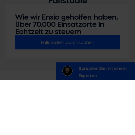
Wie wir Ensio geholfen haben,
über 70.000 Einsatzorte in
Echtzeit zu steuern
Fallstudien durchsuchen
Sprechen Sie mit einem
Experten
Häufig gestellte Fragen
Wie können wir die manuelle Planung hinter
uns lassen und die Auslastung der
Techniker drastisch verbessern?
Unseren Außendiensttechnikern fehlen