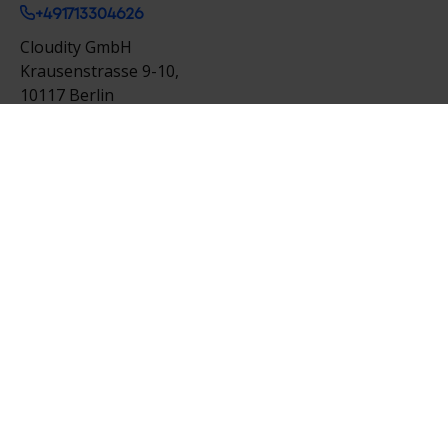
+491713304626
Cloudity GmbH
Krausenstrasse 9-10,
10117 Berlin
Salvatorplatz 3,
80333 München
Deutschland
contact@cloudityconsulting.de
Frankreich HQ
+33 4 76 70 80 50
Cloudity
8 place de la Résistance
38000 Grenoble
Frankreich