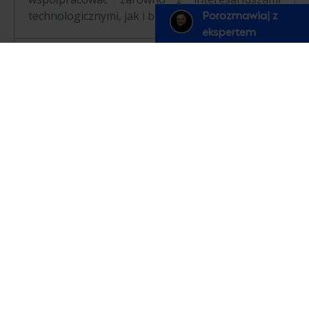
Porozmawiaj z
technologicznymi, jak i biznesowymi.
ekspertem
Rozmowa kwalifikacyjna z
menedżerem
Rozmowa z Hiring Managerem to okazja do
omówienia Twojego doświadczenia, roli oraz
podejścia do rozwiązywania wyzwań
biznesowych. Sprawdzimy, jak myślisz o
problem‑solvingu i możemy poruszyć wybrane
zagadnienia techniczne związane z Salesforce
i/lub Workvivo. Będziesz mieć także czas, aby
dowiedzieć się więcej o zespole, projektach i
naszym sposobie pracy.