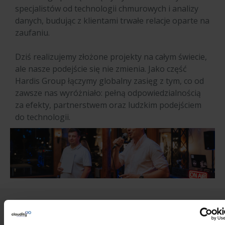
specjalistów od technologii chmurowych i analizy
danych, budując z klientami trwałe relacje oparte na
zaufaniu.
Dziś realizujemy złożone projekty na całym świecie,
ale nasze podejście się nie zmienia. Jako część
Hardis Group łączymy globalny zasięg z tym, co od
zawsze nas wyróżniało: pełną odpowiedzialnością
za efekty, partnerstwem oraz ludzkim podejściem
do technologii.
Nasi partnerzy