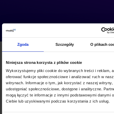
Zgoda
Szczegóły
O plikach co
Przeglądaj case studies
naszych klientów
Niniejsza strona korzysta z plików cookie
Wykorzystujemy pliki cookie do wybranych treści i reklam, 
Usługi :
Wszystkie
▼
oferować funkcje społecznościowe i analizować ruch w nas
witrynach. Informacje o tym, jak korzystać z naszej witryny,
Branża :
Wszystkie
▼
udostępniać społecznościowe, dostępne i analityczne. Partn
mogą łączyć te informacje z innymi podstawowymi danymi 
Ciebie lub uzyskiwanymi podczas korzystania z ich usług.