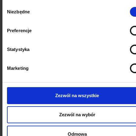
Wybór
Niezbędne
zgody
Boardriders
Legia Warszawa
Preferencje
Dowiedz się więcej
Dowiedz się więcej
Statystyka
Marketing
Erste
Nest Bank
Dowiedz się więcej
Dowiedz się więcej
Zezwól na wszystkie
Zezwól na wybór
Odmowa