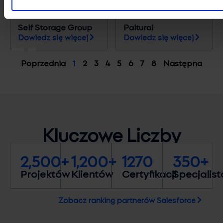
Self Storage Group
Palturai
Dowiedz się więcej
Dowiedz się więcej
Poprzednia
1
2
3
4
5
6
7
8
Następna
Kluczowe
Liczby
2,500+
1,200+
1270
350+
Projektów
Klientów
Certyfikacji
Specjalis
Zobacz ranking partnerów Salesforce