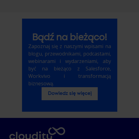
Bądź na bieżąco!
Zapoznaj się z naszymi wpisami na
blogu, przewodnikami, podcastami,
webinarami i wydarzeniami, aby
być na bieżąco z Salesforce,
Workvivo i transformacją
biznesową.
Dowiedz się więcej