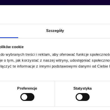
Szczegóły
tudies naszych klientów
 plików cookie
 do wybranych treści i reklam, aby oferować funkcje społecznoś
ługi, aby znaleźć to, co dla Ciebie istotne.
e o tym, jak korzystać z naszej witryny, udostępniać społeczno
 łączyć te informacje z innymi podstawowymi danymi od Ciebie
▼
▼
Preferencje
Statystyka
Erste
Nest Bank
Dowiedz się więcej
Dowiedz się więcej