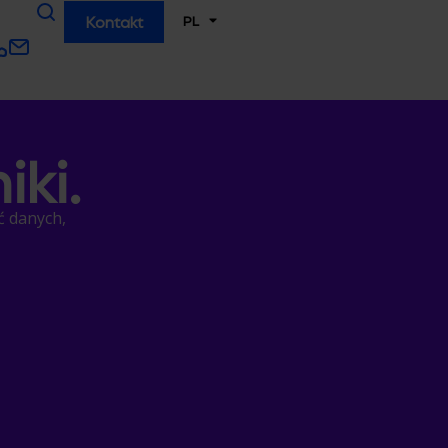
PL
Kontakt
iki.
ć danych,