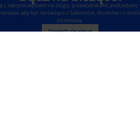
ię z naszymi wpisami na blogu, przewodnikami, podcastami,
rzeniami, aby być na bieżąco z Salesforce, Workvivo i transf
biznesową.
Dowiedz się więcej
ia Społecznościowe
O Nas
Kim Jesteśmy
inkedIn
Kariera
ppExchange
outube FR/EN
outube PL/EN