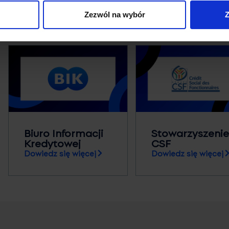
Zezwól na wybór
Z
Biuro Informacji
Stowarzyszenie
Kredytowej
CSF
Dowiedz się więcej
Dowiedz się więcej