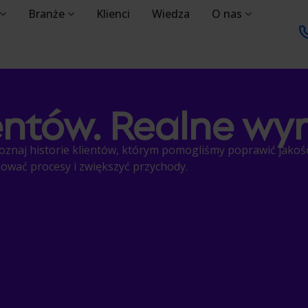
Branże
Klienci
Wiedza
O nas
ientów. Realne wyn
Poznaj historie klientów, którym pomogliśmy poprawić jakoś
ować procesy i zwiększyć przychody.