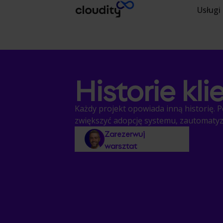
Usługi
Historie kl
Każdy projekt opowiada inną historię. 
zwiększyć adopcję systemu, zautomatyz
Zarezerwuj
warsztat