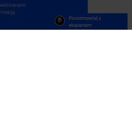
 webinarami
ormacją
Porozmawiaj z
ekspertem
PL