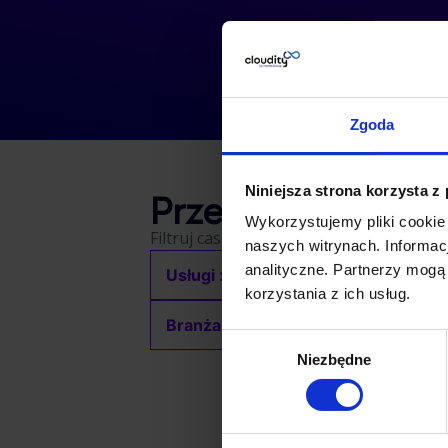
Zgoda
Przeglądaj case s
Niniejsza strona korzysta z
Wykorzystujemy pliki cookie
Filtruj case studies według branży lub us
naszych witrynach. Informacj
analityczne. Partnerzy mogą
Usługi :
Wszystkie
korzystania z ich usług.
Branża :
Branża finansowa
Wybór
Niezbędne
zgody