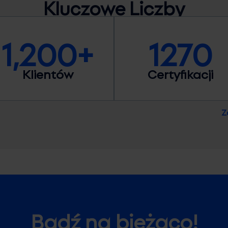
Kluczowe
Liczby
1,200+
1270
Klientów
Certyfikacji
Z
Bądź na bieżąco!