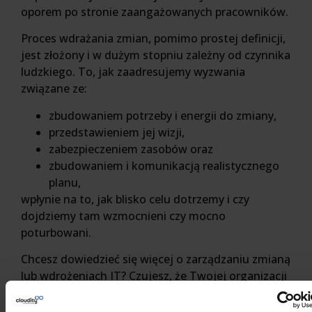
oporem po stronie zaangażowanych pracowników.
Proces wdrażania zmian, pomimo prostej definicji,
jest złożony i w dużym stopniu zależny od czynnika
ludzkiego. To, jak zaadresujemy wyzwania
związane ze:
zbudowaniem potrzeby i energii do zmiany,
przedstawieniem jej wizji,
zabezpieczeniem zasobów oraz
zbudowaniem i komunikacją realistycznego
planu,
wpłynie na to, jak blisko celu dotrzemy i czy
dojdziemy tam wzmocnieni czy mocno
poturbowani.
Chcesz dowiedzieć się więcej o zarządzaniu zmianą
lub wdrożeniach IT? Czujesz, że Twojej organizacji
pomogłyby warsztaty z Change Managementu?
Skontaktuj się z nami
.