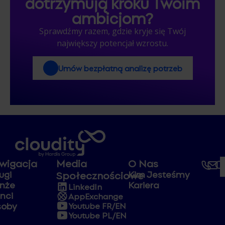
dotrzymują kroku Twoim
ambicjom?
Sprawdźmy razem, gdzie kryje się Twój
największy potencjał wzrostu.
Umów bezpłatną analizę potrzeb
wigacja
Media
O Nas
ugi
Kim Jesteśmy
Społecznościowe
nże
Kariera
LinkedIn
enci
AppExchange
soby
Youtube FR/EN
Youtube PL/EN