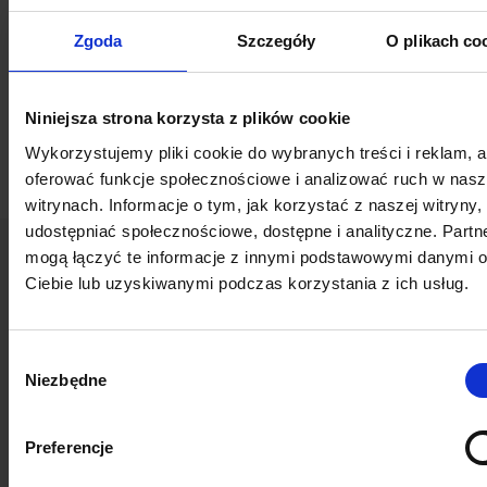
Artykuł napisany przez
Justynę Sobczak
Zgoda
Szczegóły
O plikach co
*żródło: Raport: V Ogólnopolskie Badanie
Zarządzania Zmianą, J. Rubin, W. Grabowski, M.
Niniejsza strona korzysta z plików cookie
Naumiuk (red.), Szkoła Zarządzania Zmianą,
Wykorzystujemy pliki cookie do wybranych treści i reklam, 
Wrocław 2020, www.zmiana.edu.pl
oferować funkcje społecznościowe i analizować ruch w nas
witrynach. Informacje o tym, jak korzystać z naszej witryny,
udostępniać społecznościowe, dostępne i analityczne. Partn
mogą łączyć te informacje z innymi podstawowymi danymi 
Więcej
zasobów
Ciebie lub uzyskiwanymi podczas korzystania z ich usług.
Wybór
Niezbędne
zgody
Preferencje