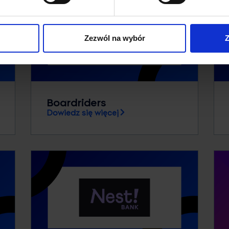
Zezwól na wybór
Z
Boardriders
Dowiedz się więcej