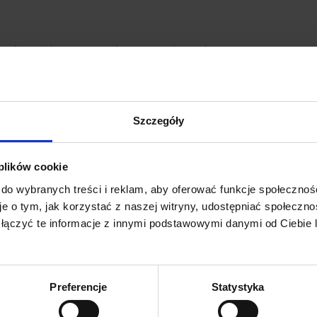
INANSOWE I WYNIKI
owiedzi na zapytania ofertowe i
ofert
rty i pulpity nawigacyjne
Szczegóły
 plików cookie
60
 do wybranych treści i reklam, aby oferować funkcje społecznoś
e o tym, jak korzystać z naszej witryny, udostępniać społeczno
 łączyć te informacje z innymi podstawowymi danymi od Ciebie
Więcej
zasobów
Preferencje
Statystyka