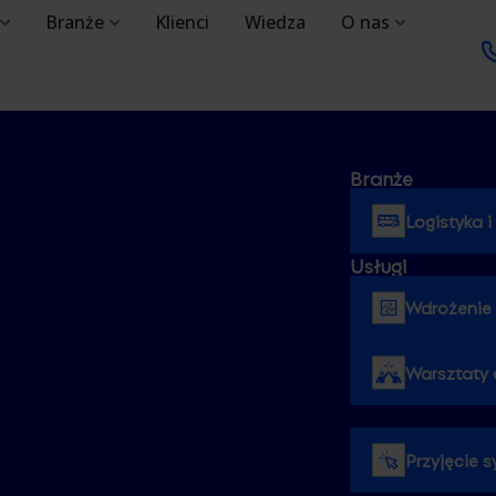
Branże
Klienci
Wiedza
O nas
Branże
Logistyka i
Usługi
Wdrożenie 
Warsztaty 
Przyjęcie 