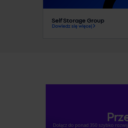
Self Storage Group
Dowiedz się więcej
Prz
Dołącz do ponad 350 szybko rozwija