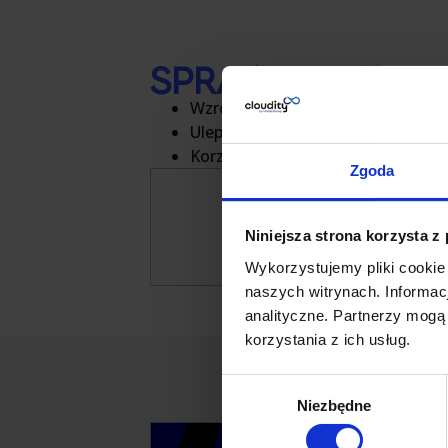
SPRAWOZDANIE F
Wzrost wydajności w zakresie odp
Ulepszone monitorowanie
biznes
Korzystanie z uproszczonych
rapo
Zgoda
Niniejsza strona korzysta z
Transport
Wykorzystujemy pliki cookie
naszych witrynach. Informacj
analityczne. Partnerzy mogą
korzystania z ich usług.
Wybór
Niezbędne
zgody