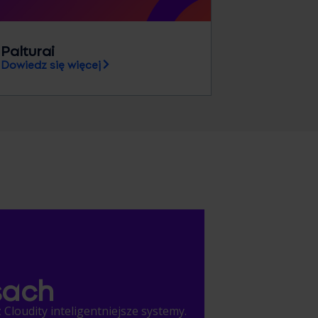
Palturai
Dowiedz się więcej
sach
Cloudity inteligentniejsze systemy.