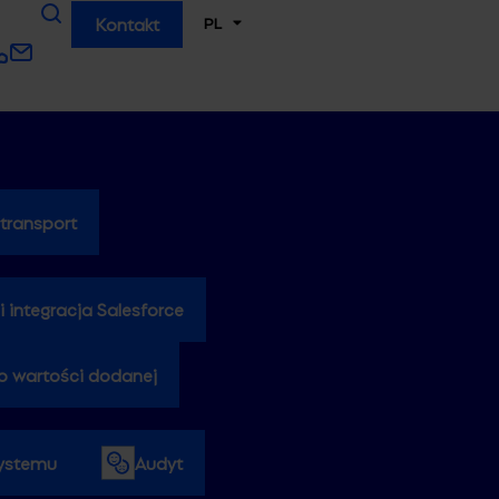
PL
Kontakt
 transport
i integracja Salesforce
o wartości dodanej
systemu
Audyt