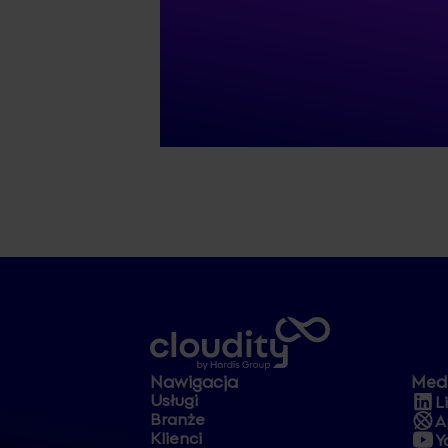
Nawigacja
Med
Usługi
L
Branże
A
Klienci
Y