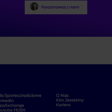
Porozmawiaj z nami
ia Społecznościowe
O Nas
Kim Jesteśmy
inkedIn
Kariera
ppExchange
outube FR/EN