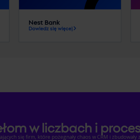
Nest Bank
Dowiedz się więcej
ełom w liczbach i proce
jących się firm, które pożegnały chaos w CRM i zbudowały z 