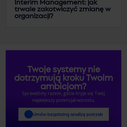
Interim Management: jak
trwale zakotwiczyć zmianę w
organizacji?
Twoje systemy nie
dotrzymują kroku Twoim
ambicjom?
Sprawdźmy razem, gdzie kryje się Twój
największy potencjał wzrostu.
Umów bezpłatną analizę potrzeb