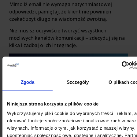
Mimo iż email nie wymaga natychmiastowej
odpowiedzi, pamiętaj, że klient nie powinien
czekać zbyt długo na wiadomość zwrotną.
Nie musisz oczywiście tworzyć wszystkich
możliwych kanałów komunikacji – zdecyduj się na
kilka i zadbaj o ich integrację.
Zgoda
Szczegóły
O plikach co
Niniejsza strona korzysta z plików cookie
Wykorzystujemy pliki cookie do wybranych treści i reklam, 
oferować funkcje społecznościowe i analizować ruch w nas
witrynach. Informacje o tym, jak korzystać z naszej witryny,
udostępniać społecznościowe, dostępne i analityczne. Partn