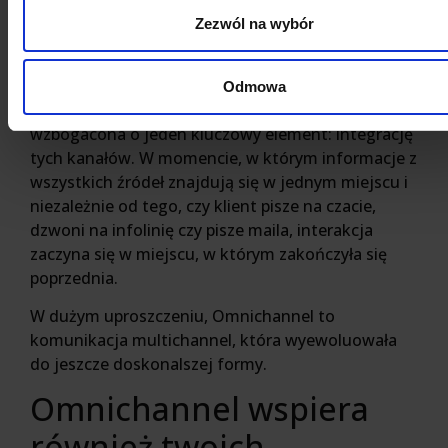
muszą oni kilka razy opisywać problem, za każdym
Zezwól na wybór
razem, gdy kontaktują się działem obsługi.
Z kolei Omnichannel, jak nietrudno się domyślić, to
Odmowa
także szeroka gama kanałów dotarcia, ale
wzbogacona o jeden kluczowy element: integrację
tych kanałów. W momencie, w którym informacje z
wszystkich źródeł znajdują się w jednym miejscu i
niezależnie od tego, czy klient pisze na czacie,
dzwoni na infolinię czy pisze maila, interakcja
zaczyna się w miejscu, w którym zakończyła się
poprzednia.
W dużym uproszczeniu, Omnichannel to
komunikacja multichannel, która wyewoluowała
do jeszcze doskonalszej formy.
Omnichannel wspiera
również twoich