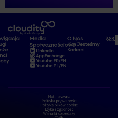
wigacja
Media
O Nas
ugi
Kim Jesteśmy
Społecznościowe
nże
Kariera
LinkedIn
enci
AppExchange
soby
Youtube FR/EN
Youtube PL/EN
Nota prawna
Polityka prywatności
Polityka plików cookie
Etyka i zgodność
Warunki sprzedaży
OWH