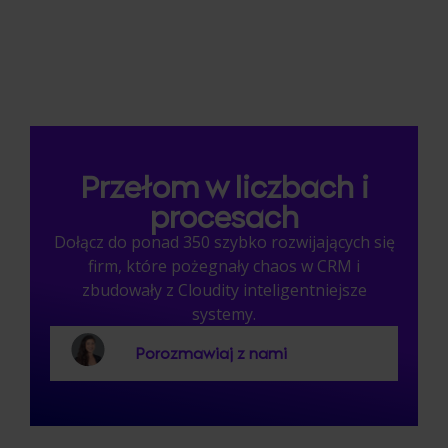
Przełom w liczbach i
procesach
Dołącz do ponad 350 szybko rozwijających się
firm, które pożegnały chaos w CRM i
zbudowały z Cloudity inteligentniejsze
systemy.
Porozmawiaj z nami