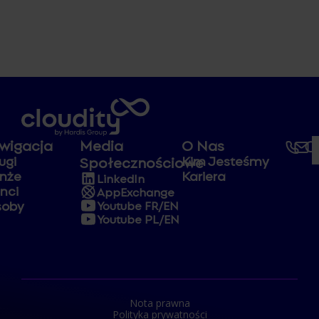
wigacja
Media
O Nas
ugi
Kim Jesteśmy
Społecznościowe
nże
Kariera
LinkedIn
enci
AppExchange
soby
Youtube FR/EN
Youtube PL/EN
Nota prawna
Polityka prywatności