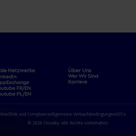
ale Netzwerke
Über Uns
Wer Wir Sind
inkedIn
Karriere
ppExchange
outube FR/EN
outube PL/EN
linie
Ethik und Compliance
Allgemeine Verkaufsbedingungen
GPCs
© 2026 Cloudity. Alle Rechte vorbehalten.