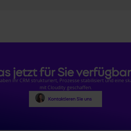
s jetzt für Sie verfügbar 
en ihr CRM strukturiert, Prozesse stabilisiert und eine ska
mit Cloudity geschaffen.
Kontaktieren Sie uns