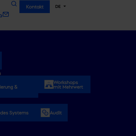
DE
Kontakt
n
Workshops
erung &
mit Mehrwert
 des Systems
Audit