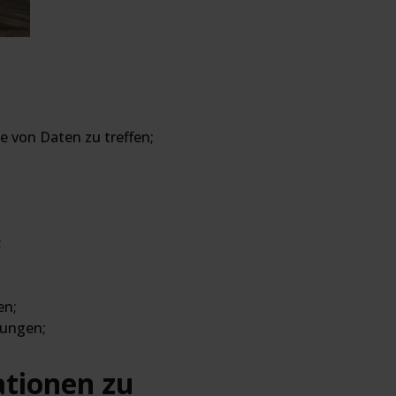
e von Daten zu treffen;
;
en;
sungen;
ationen zu