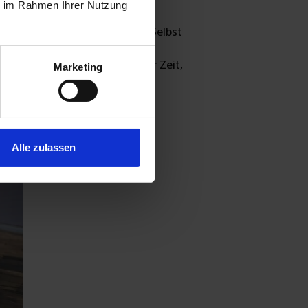
ie im Rahmen Ihrer Nutzung
 präsentieren und
rmationen überflutet werden. Selbst
Die Daten müssen nicht nur
nötigt der Betrachter weniger Zeit,
Marketing
iehen können. Die – in der
Alle zulassen