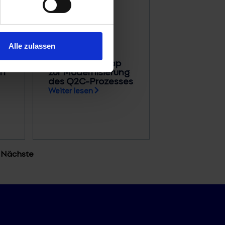
Guides
 D
Agentforce
ze
Revenue
Alle zulassen
ro
Management
hm
Guide, Roadmap
nn
zur Modernisierung
des Q2C-Prozesses
Weiter lesen
Nächste